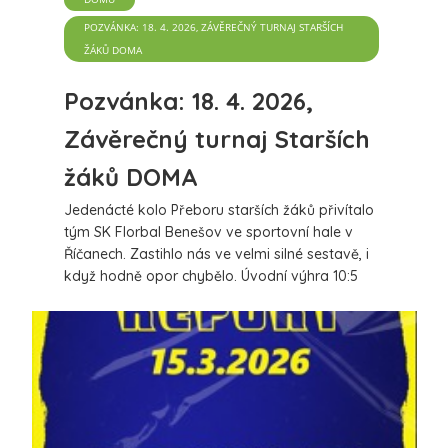
POZVÁNKA: 18. 4. 2026, ZÁVĚREČNÝ TURNAJ STARŠÍCH
ŽÁKŮ DOMA
Pozvánka: 18. 4. 2026,
Závěrečný turnaj Starších
žáků DOMA
Jedenácté kolo Přeboru starších žáků přivítalo
tým SK Florbal Benešov ve sportovní hale v
Říčanech. Zastihlo nás ve velmi silné sestavě, i
když hodně opor chybělo. Úvodní výhra 10:5
proti Tatranu Střešovice a vítězství nad
silnou Spartou 4:1 nás posunuli do finále prvního
koše. Výsledek 5:3 pro Benešov nad domácími
Říčany znamenal další vítězství v 1. koši.
více