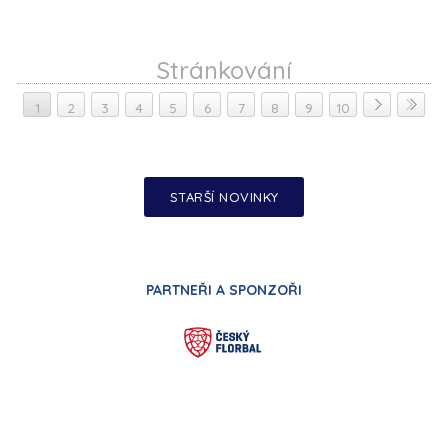
Stránkování
1
2
3
4
5
6
7
8
9
10
STARŠÍ NOVINKY
PARTNEŘI A SPONZOŘI