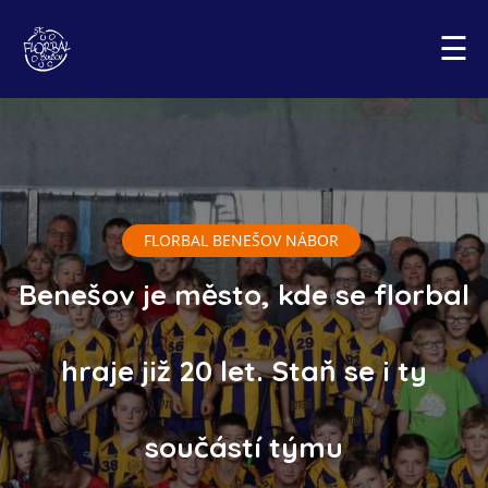
☰
FLORBAL BENEŠOV NÁBOR
Benešov je město, kde se florbal
hraje již 20 let. Staň se i ty
součástí týmu