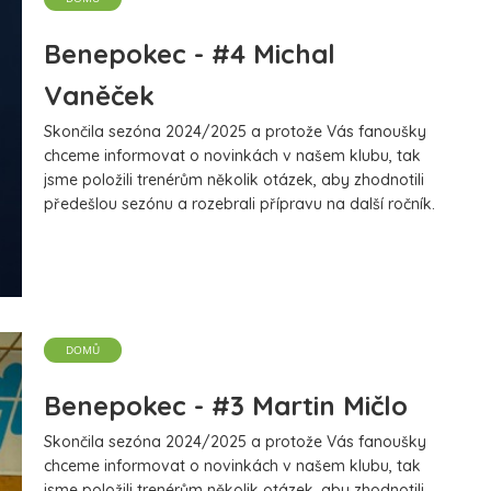
sednout vedle něho. To vyvolalo hlavně v táboře
dívek mírné zděšení a počáteční hluk a náznaky
Benepokec - #4 Michal
kraválu byl ten tam.
více
12 komentářů
Vaněček
Skončila sezóna 2024/2025 a protože Vás fanoušky
chceme informovat o novinkách v našem klubu, tak
jsme položili trenérům několik otázek, aby zhodnotili
předešlou sezónu a rozebrali přípravu na další ročník.
Dnes se dočtete rozhovor s Michalem Vaněčkem,
který vedl tým elévů a přípravky.
více
DOMŮ
Benepokec - #3 Martin Mičlo
Skončila sezóna 2024/2025 a protože Vás fanoušky
chceme informovat o novinkách v našem klubu, tak
jsme položili trenérům několik otázek, aby zhodnotili