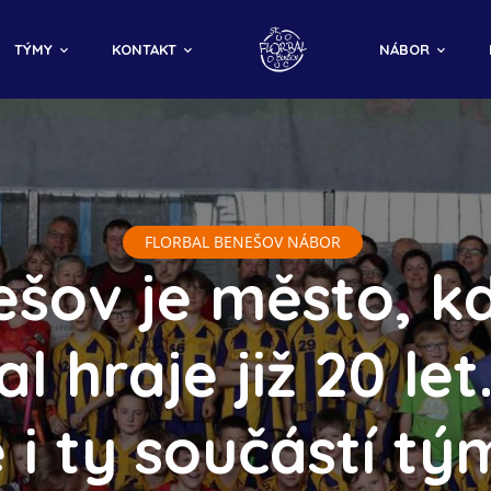
TÝMY
KONTAKT
NÁBOR
FLORBAL BENEŠOV NÁBOR
šov je město, k
al hraje již 20 let
e i ty součástí tý