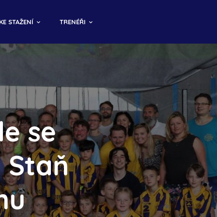
KE STAŽENÍ
TRENÉŘI
de se
. Staň
mu