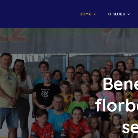
DOMŮ
O KLUBU
Bene
florb
s