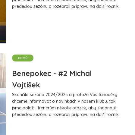
předešlou sezónu a rozebrali přípravu na další ročník.
Dnes se dočtete rozhovor s Martinem Mičlem, který
vedl tým mladších žáků.
více
DOMŮ
Benepokec - #2 Michal
Vojtíšek
Skončila sezóna 2024/2025 a protože Vás fanoušky
chceme informovat o novinkách v našem klubu, tak
jsme položili trenérům několik otázek, aby zhodnotili
předešlou sezónu a rozebrali přípravu na další ročník.
Dnes začneme s trenérem dorostu Michalem
Vojtíškem.
více