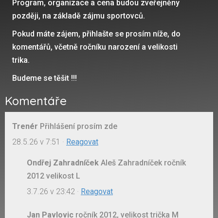
Program, organizace a cena budou zveřejněny
později, na základě zájmu sportovců.
Pokud máte zájem, přihlašte se prosím níže, do
komentářů, včetně ročníku narození a velikosti
trika.
Budeme se těšit !!!
Komentáře
Trenér
Přihlášení prosím zde
28.5.26 v 7:51
·
Reagovat
Ondřej Zahradníček
Aleš Zahradníček ročník
2012 velikost L
3.7.26 v 23:42
·
Reagovat
Jan Pavlovic
ročník 2012, velikost trička M