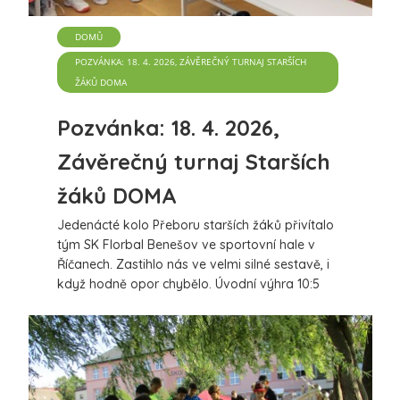
DOMŮ
POZVÁNKA: 18. 4. 2026, ZÁVĚREČNÝ TURNAJ STARŠÍCH
ŽÁKŮ DOMA
Pozvánka: 18. 4. 2026,
Závěrečný turnaj Starších
žáků DOMA
Jedenácté kolo Přeboru starších žáků přivítalo
tým SK Florbal Benešov ve sportovní hale v
Říčanech. Zastihlo nás ve velmi silné sestavě, i
když hodně opor chybělo. Úvodní výhra 10:5
proti Tatranu Střešovice a vítězství nad
silnou Spartou 4:1 nás posunuli do finále prvního
koše. Výsledek 5:3 pro Benešov nad domácími
Říčany znamenal další vítězství v 1. koši.
více