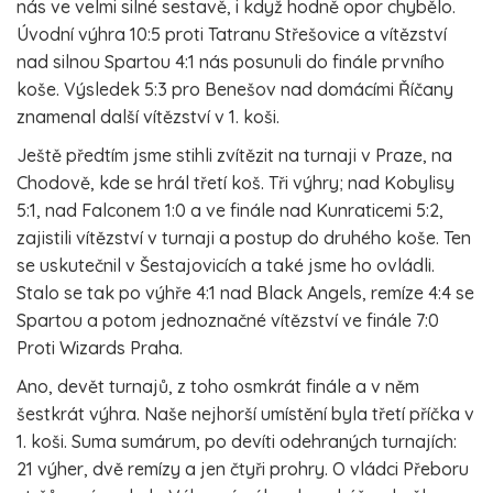
nás ve velmi silné sestavě, i když hodně opor chybělo.
Úvodní výhra 10:5 proti Tatranu Střešovice a vítězství
nad silnou Spartou 4:1 nás posunuli do finále prvního
koše. Výsledek 5:3 pro Benešov nad domácími Říčany
znamenal další vítězství v 1. koši.
Ještě předtím jsme stihli zvítězit na turnaji v Praze, na
Chodově, kde se hrál třetí koš. Tři výhry; nad Kobylisy
5:1, nad Falconem 1:0 a ve finále nad Kunraticemi 5:2,
zajistili vítězství v turnaji a postup do druhého koše. Ten
se uskutečnil v Šestajovicích a také jsme ho ovládli.
Stalo se tak po výhře 4:1 nad Black Angels, remíze 4:4 se
Spartou a potom jednoznačné vítězství ve finále 7:0
Proti Wizards Praha.
Ano, devět turnajů, z toho osmkrát finále a v něm
šestkrát výhra. Naše nejhorší umístění byla třetí příčka v
1. koši. Suma sumárum, po devíti odehraných turnajích:
21 výher, dvě remízy a jen čtyři prohry. O vládci Přeboru