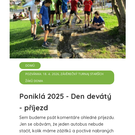
DOMŮ
POZVÁNKA: 18. 4. 2026, ZÁVĚREČNÝ TURNAJ STARŠÍCH
ŽÁKŮ DOMA
Poniklá 2025 - Den devátý
- příjezd
Sem budeme psát komentáře ohledně příjezdu.
Jen se obávám, že jeden autobus nebude
stačit, kolik máme zážitků a poctivě nabraných