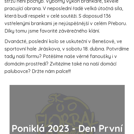
stržů není pochyb. Výborný výkon brankáře, skvěle
pracující obrana. V neposlední řadě velká útočná síla,
která budí respekt v celé soutěži. S doposud 136
vstřelenými brankami je nejúspěšnější v celém Přeboru.
Díky tomu jsme favorité závěrečného klání.
Dvanácté, poslední kolo se uskuteční v Benešově, ve
sportovní hale Jiráskova, v sobotu 18. dubna. Potvrdíme
tady naší formu? Potěšíme naše věrné fanoušky i v
domácím prostředí? Zvítězíme také na naší domácí
palubovce? Držte nám palce!!!
Poniklá 2023 - Den První