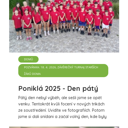
DOMŮ
POZVÁNKA: 18. 4. 2026, ZÁVĚREČNÝ TURNAJ STARŠÍCH
ŽÁKŮ DOMA
Poniklá 2025 - Den pátý
Pátý den nebyl výběh, ale sešli jsme se opět
venku. Tentokrát kvůli focení v nových trikách
ze soustředění. Uvidíte ve fotografiích. Potom
jsme si dali snídani a začal volný den, kde byly
hlavní náplní, stolní tenis a badminton.
více