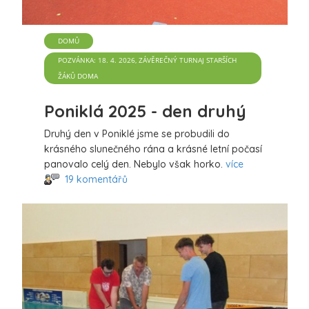
DOMŮ
POZVÁNKA: 18. 4. 2026, ZÁVĚREČNÝ TURNAJ STARŠÍCH
ŽÁKŮ DOMA
Poniklá 2025 - den druhý
Druhý den v Poniklé jsme se probudili do
krásného slunečného rána a krásné letní počasí
panovalo celý den. Nebylo však horko.
více
19 komentářů