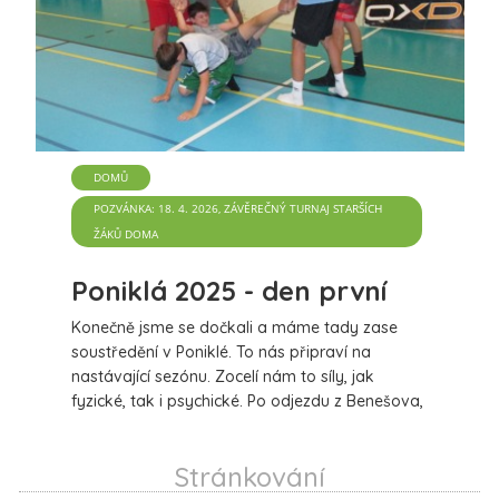
DOMŮ
POZVÁNKA: 18. 4. 2026, ZÁVĚREČNÝ TURNAJ STARŠÍCH
ŽÁKŮ DOMA
Poniklá 2025 - den první
Konečně jsme se dočkali a máme tady zase
soustředění v Poniklé. To nás připraví na
nastávající sezónu. Zocelí nám to síly, jak
fyzické, tak i psychické. Po odjezdu z Benešova,
od plaveckého stadionu a jedné zastávce jsme
dorazili do Poniklé. Cesta ubíhala bez
Stránkování
komplikací a všichni sportovci byli ve velice