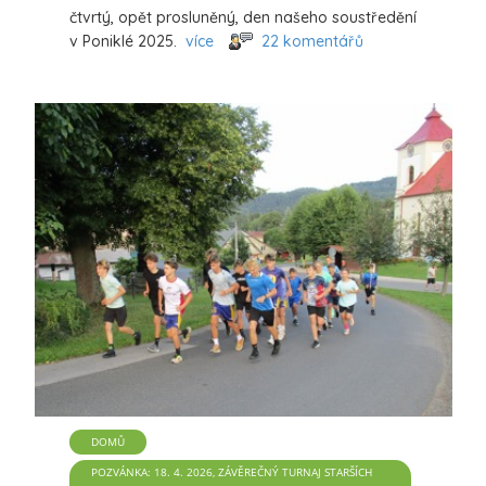
čtvrtý, opět prosluněný, den našeho soustředění
v Poniklé 2025.
více
22 komentářů
DOMŮ
POZVÁNKA: 18. 4. 2026, ZÁVĚREČNÝ TURNAJ STARŠÍCH