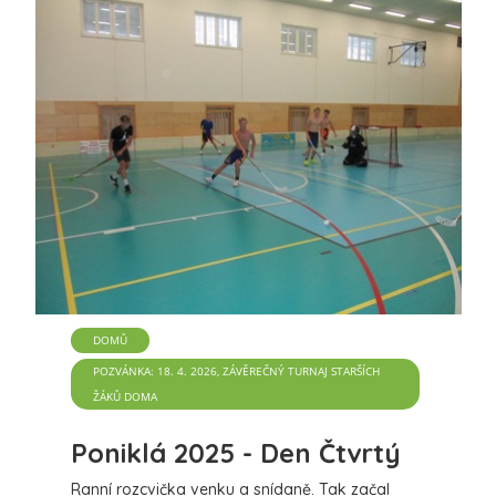
DOMŮ
POZVÁNKA: 18. 4. 2026, ZÁVĚREČNÝ TURNAJ STARŠÍCH
ŽÁKŮ DOMA
Poniklá 2025 - Den Čtvrtý
Ranní rozcvička venku a snídaně. Tak začal