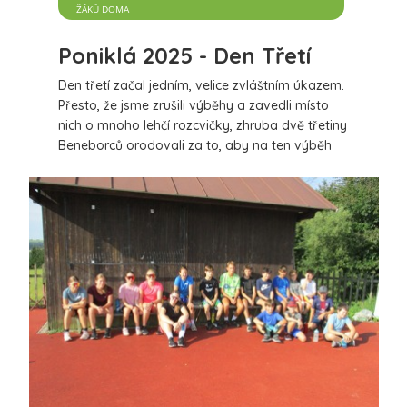
ŽÁKŮ DOMA
Poniklá 2025 - Den Třetí
Den třetí začal jedním, velice zvláštním úkazem.
Přesto, že jsme zrušili výběhy a zavedli místo
nich o mnoho lehčí rozcvičky, zhruba dvě třetiny
Beneborců orodovali za to, aby na ten výběh
mohli. Navíc bez jakékoliv odměny.
více
18 komentářů