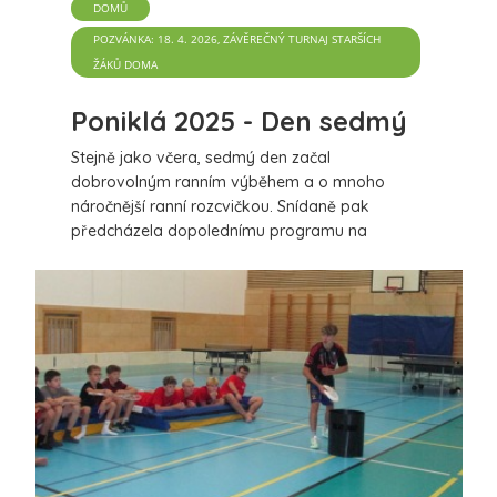
DOMŮ
POZVÁNKA: 18. 4. 2026, ZÁVĚREČNÝ TURNAJ STARŠÍCH
ŽÁKŮ DOMA
Poniklá 2025 - Den sedmý
Stejně jako včera, sedmý den začal
dobrovolným ranním výběhem a o mnoho
náročnější ranní rozcvičkou. Snídaně pak
předcházela dopolednímu programu na
fotbalovém hřišti a florbalovým tréninkům ve
velké hale. K obědu byly buchtičky s
vanilkovým krémem a také polévka s játrovou
zavářkou. Odpočinuli jsme si během poledního
klidu a vypravili se společně na koupaliště.
Vykoupali se, ale tentokrát bez plážového
volejbalu. Florbalové tréninky ve velké hale, to
byla náplň zbytku odpoledne. Večeře, tedy
bramborová kaše s karbanátkem opět neměly
chybu. Na nástupu jsme zhodnotili uplynulý den.