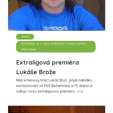
DOMŮ
POZVÁNKA: 18. 4. 2026, ZÁVĚREČNÝ TURNAJ STARŠÍCH
ŽÁKŮ DOMA
Extraligová premiéra
Lukáše Brože
Náš kmenový hráč Lukáš Brož přijal nabídku
na hostování ve FbŠ Bohemians a 13. ledna si
odbyl i svou extraligovou premiéru.
více