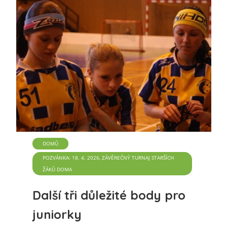
DOMŮ
POZVÁNKA: 18. 4. 2026, ZÁVĚREČNÝ TURNAJ STARŠÍCH
ŽÁKŮ DOMA
Další tři důležité body pro
juniorky