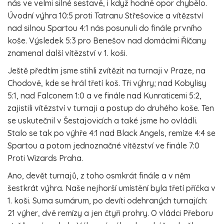
nás ve velmi silné sestavě, i když hodně opor chybělo.
Úvodní výhra 10:5 proti Tatranu Střešovice a vítězství
nad silnou Spartou 4:1 nás posunuli do finále prvního
koše. Výsledek 5:3 pro Benešov nad domácími Říčany
znamenal další vítězství v 1. koši.
Ještě předtím jsme stihli zvítězit na turnaji v Praze, na
Chodově, kde se hrál třetí koš. Tři výhry; nad Kobylisy
5:1, nad Falconem 1:0 a ve finále nad Kunraticemi 5:2,
zajistili vítězství v turnaji a postup do druhého koše. Ten
se uskutečnil v Šestajovicích a také jsme ho ovládli.
Stalo se tak po výhře 4:1 nad Black Angels, remíze 4:4 se
Spartou a potom jednoznačné vítězství ve finále 7:0
Proti Wizards Praha.
Ano, devět turnajů, z toho osmkrát finále a v něm
šestkrát výhra. Naše nejhorší umístění byla třetí příčka v
1. koši. Suma sumárum, po devíti odehraných turnajích:
21 výher, dvě remízy a jen čtyři prohry. O vládci Přeboru