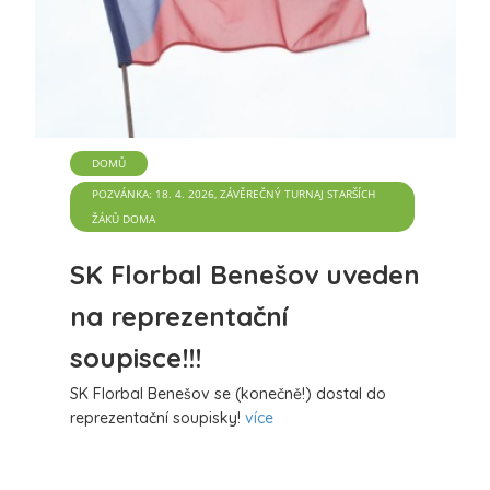
DOMŮ
POZVÁNKA: 18. 4. 2026, ZÁVĚREČNÝ TURNAJ STARŠÍCH
ŽÁKŮ DOMA
SK Florbal Benešov uveden
na reprezentační
soupisce!!!
SK Florbal Benešov se (konečně!) dostal do
reprezentační soupisky!
více