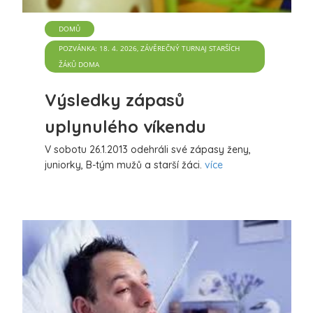
DOMŮ
POZVÁNKA: 18. 4. 2026, ZÁVĚREČNÝ TURNAJ STARŠÍCH
ŽÁKŮ DOMA
Výsledky zápasů
uplynulého víkendu
V sobotu 26.1.2013 odehráli své zápasy ženy,
juniorky, B-tým mužů a starší žáci.
více