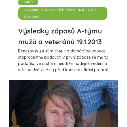
DOMŮ
POZVÁNKA: 18. 4. 2026, ZÁVĚREČNÝ TURNAJ STARŠÍCH
ŽÁKŮ DOMA
Výsledky zápasů A-týmu
mužů a veteránů 19.1.2013
Benešovský A-tým chtěl na domácí palubovce
stoprocentně bodovat, v první zápase se mu to
podařilo, ve druhém neudržel nadějné vedení a
střelou dvě vteřiny před koncem utkání prohrál.
více