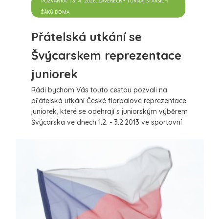
POZVÁNKA: 18. 4. 2026, ZÁVĚREČNÝ TURNAJ STARŠÍCH
ŽÁKŮ DOMA
Přátelská utkání se
Švýcarskem reprezentace
juniorek
Rádi bychom Vás touto cestou pozvali na
přátelská utkání České florbalové reprezentace
juniorek, které se odehrají s juniorským výběrem
Švýcarska ve dnech 1.2. - 3.2.2013 ve sportovní
hale v Králově Dvoře.
více