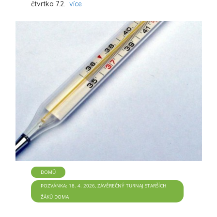
čtvrtka 7.2.
více
DOMŮ
POZVÁNKA: 18. 4. 2026, ZÁVĚREČNÝ TURNAJ STARŠÍCH
ŽÁKŮ DOMA