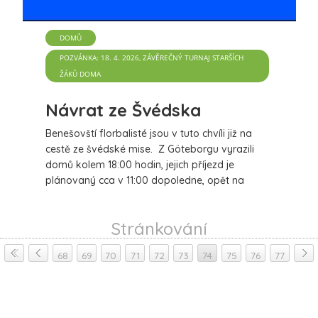
DOMŮ
POZVÁNKA: 18. 4. 2026, ZÁVĚREČNÝ TURNAJ STARŠÍCH
ŽÁKŮ DOMA
Návrat ze Švédska
Benešovští florbalisté jsou v tuto chvíli již na
cestě ze švédské mise. Z Göteborgu vyrazili
domů kolem 18:00 hodin, jejich příjezd je
plánovaný cca v 11:00 dopoledne, opět na
nádraží v pražských Letňanech.
více
Stránkování
68
69
70
71
72
73
74
75
76
77