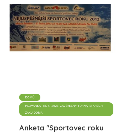
DOMŮ
POZVÁNKA: 18. 4. 2026, ZÁVĚREČNÝ TURNAJ STARŠÍCH
ŽÁKŮ DOMA
Anketa "Sportovec roku