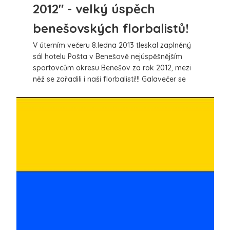
2012" - velký úspěch
benešovských florbalistů!
V úterním večeru 8.ledna 2013 tleskal zaplněný
sál hotelu Pošta v Benešově nejúspěšnějším
sportovcům okresu Benešov za rok 2012, mezi
něž se zařadili i naši florbalisti!!! Galavečer se
vyvedl se vším všudy, slavnostní náladu
dokreslily výborné výkony zpěváka Mariana
Vojtka a kytarového virtuoza Zorana Gajiće.
více