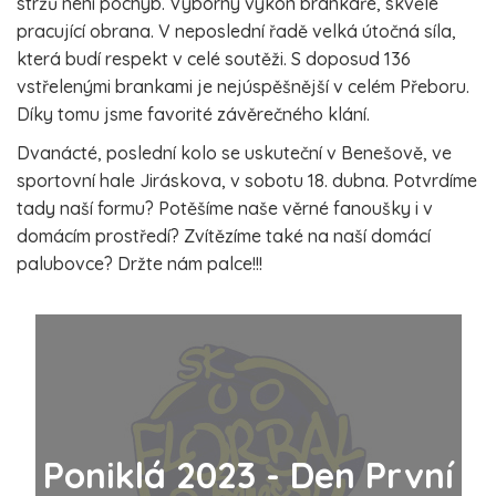
stržů není pochyb. Výborný výkon brankáře, skvěle
pracující obrana. V neposlední řadě velká útočná síla,
která budí respekt v celé soutěži. S doposud 136
vstřelenými brankami je nejúspěšnější v celém Přeboru.
Díky tomu jsme favorité závěrečného klání.
Dvanácté, poslední kolo se uskuteční v Benešově, ve
sportovní hale Jiráskova, v sobotu 18. dubna. Potvrdíme
tady naší formu? Potěšíme naše věrné fanoušky i v
domácím prostředí? Zvítězíme také na naší domácí
palubovce? Držte nám palce!!!
Poniklá 2023 - Den První