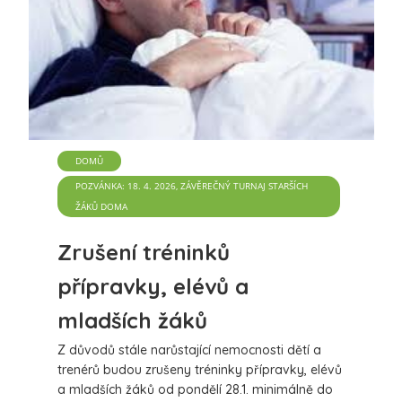
DOMŮ
POZVÁNKA: 18. 4. 2026, ZÁVĚREČNÝ TURNAJ STARŠÍCH
ŽÁKŮ DOMA
Zrušení tréninků
přípravky, elévů a
mladších žáků
Z důvodů stále narůstající nemocnosti dětí a
trenérů budou zrušeny tréninky přípravky, elévů
a mladších žáků od pondělí 28.1. minimálně do