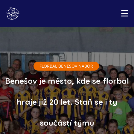
☰
FLORBAL BENEŠOV NÁBOR
Benešov je město, kde se florbal
hraje již 20 let. Staň se i ty
součástí týmu