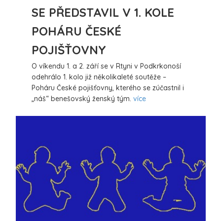
SE PŘEDSTAVIL V 1. KOLE
POHÁRU ČESKÉ
POJIŠŤOVNY
O víkendu 1. a 2. září se v Rtyni v Podkrkonoší
odehrálo 1. kolo již několikaleté soutěže –
Poháru České pojišťovny, kterého se zúčastnil i
„náš“ benešovský ženský tým.
více