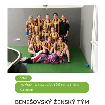
DOMŮ
POZVÁNKA: 18. 4. 2026, ZÁVĚREČNÝ TURNAJ STARŠÍCH
ŽÁKŮ DOMA
BENEŠOVSKÝ ŽENSKÝ TÝM