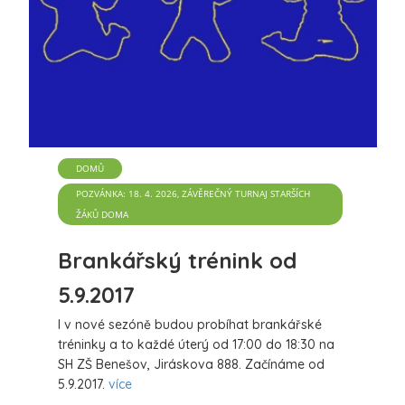
DOMŮ
POZVÁNKA: 18. 4. 2026, ZÁVĚREČNÝ TURNAJ STARŠÍCH
ŽÁKŮ DOMA
Brankářský trénink od
5.9.2017
I v nové sezóně budou probíhat brankářské
tréninky a to každé úterý od 17:00 do 18:30 na
SH ZŠ Benešov, Jiráskova 888. Začínáme od
5.9.2017.
více