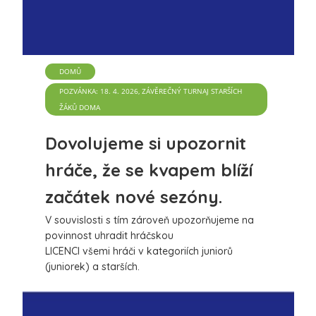
DOMŮ
POZVÁNKA: 18. 4. 2026, ZÁVĚREČNÝ TURNAJ STARŠÍCH
ŽÁKŮ DOMA
Dovolujeme si upozornit
hráče, že se kvapem blíží
začátek nové sezóny.
V souvislosti s tím zároveň upozorňujeme na
povinnost uhradit hráčskou
LICENCI všemi hráči v kategoriích juniorů
(juniorek) a starších.
Veteráni jsou z této povinnosti vyjmuti.
Bez uhrazené licence hráče nelze vložit na
soupisku v systému FIS.