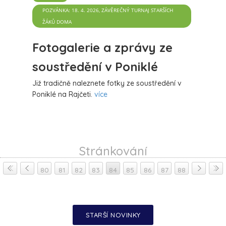
sekretář
více
POZVÁNKA: 18. 4. 2026, ZÁVĚREČNÝ TURNAJ STARŠÍCH
ŽÁKŮ DOMA
Fotogalerie a zprávy ze
soustředění v Poniklé
Již tradičně naleznete fotky ze soustředění v
Poniklé na Rajčeti.
více
Stránkování
80
81
82
83
84
85
86
87
88
STARŠÍ NOVINKY