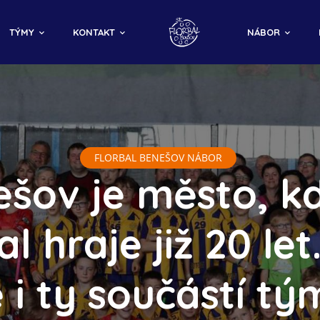
TÝMY
KONTAKT
NÁBOR
FLORBAL BENEŠOV NÁBOR
šov je město, k
al hraje již 20 let
e i ty součástí tý