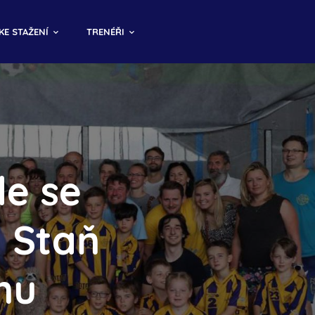
KE STAŽENÍ
TRENÉŘI
de se
. Staň
mu