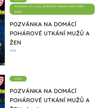
POZVÁNKA: 18. 4. 2026, ZÁVĚREČNÝ TURNAJ STARŠÍCH ŽÁKŮ
DOMA
POZVÁNKA NA DOMÁCÍ
POHÁROVÉ UTKÁNÍ MUŽŮ A
ŽEN
více
DOMŮ
POZVÁNKA NA DOMÁCÍ
POHÁROVÉ UTKÁNÍ MUŽŮ A