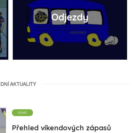
Odjezdy
DNÍ AKTUALITY
DOMŮ
Přehled víkendových zápasů