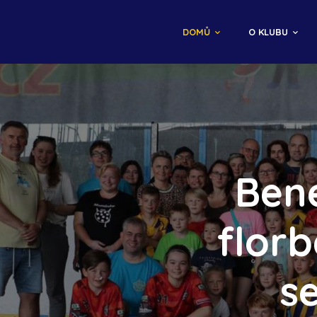
DOMŮ
O KLUBU
Bene
florb
s