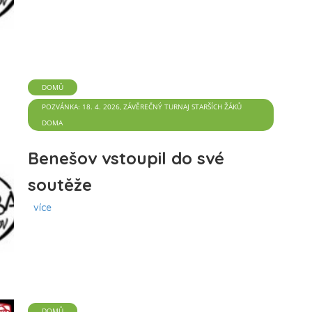
DOMŮ
POZVÁNKA: 18. 4. 2026, ZÁVĚREČNÝ TURNAJ STARŠÍCH ŽÁKŮ
DOMA
Benešov vstoupil do své
soutěže
více
DOMŮ