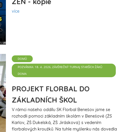
ŽEN - kopie
více
DOMŮ
POZVÁNKA: 18. 4. 2026, ZÁVĚREČNÝ TURNAJ STARŠÍCH ŽÁKŮ
DOMA
PROJEKT FLORBAL DO
ZÁKLADNÍCH ŠKOL
V rámci našeho oddílu SK Florbal Benešov jsme se
rozhodli pomoci základním školám v Benešově (ŽS
Karlov, ZŠ Dukelská, ZŠ Jiráskova) s vedením
florbalových kroužků. Na tuhle myšlenku nás dovedla