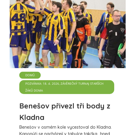
DOMŮ
POZVÁNKA: 18. 4. 2026, ZÁVĚREČNÝ TURNAJ STARŠÍCH
ŽÁKŮ DOMA
Benešov přivezl tři body z
Kladna
Benešov v osmém kole vycestoval do Kladna.
Kanonýři se nacházejí v tabulce takřka „hned