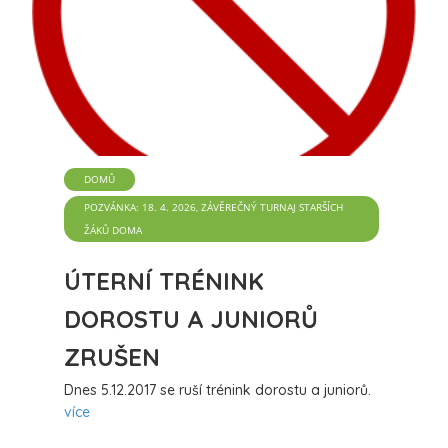
DOMŮ
POZVÁNKA: 18. 4. 2026, ZÁVĚREČNÝ TURNAJ STARŠÍCH
ŽÁKŮ DOMA
ÚTERNÍ TRÉNINK
DOROSTU A JUNIORŮ
ZRUŠEN
Dnes 5.12.2017 se ruší trénink dorostu a juniorů.
více