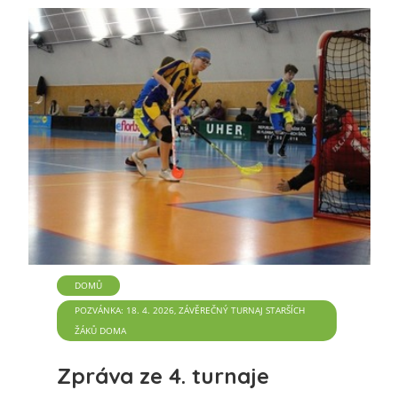
DOMŮ
POZVÁNKA: 18. 4. 2026, ZÁVĚREČNÝ TURNAJ STARŠÍCH
ŽÁKŮ DOMA
Zpráva ze 4. turnaje