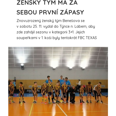
ŽENSKÝ TÝM MÁ ZA
SEBOU PRVNÍ ZÁPASY
Znovuzrozený ženský tým Benešova se
v sobotu 25. 11. vydal do Týnce n. Labem, aby
zde zahájil sezonu v kategorii 3+1. Jejich
soupeřkami v 1. koši byly tentokrát FBC TEXAS
„C“, FLORBALOVÁ AKADEMIE MB – VOSY „D“, FBC
PITBULLS KOLÍN PITBULLKY.
více