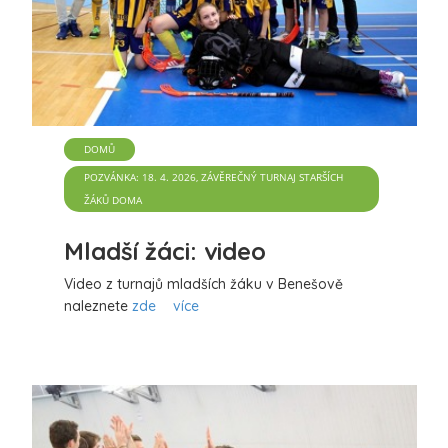
DOMŮ
POZVÁNKA: 18. 4. 2026, ZÁVĚREČNÝ TURNAJ STARŠÍCH
ŽÁKŮ DOMA
Mladší žáci: video
Video z turnajů mladších žáku v Benešově
naleznete
zde
více