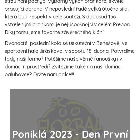
stržů není pochyb. Výborný výkon brankáře, skvěle
pracující obrana. V neposlední řadě velká útočná síla,
která budí respekt v celé soutěži. S doposud 136
vstřelenými brankami je nejúspěšnější v celém Přeboru.
Díky tomu jsme favorité závěrečného klání.
Dvanácté, poslední kolo se uskuteční v Benešově, ve
sportovní hale Jiráskova, v sobotu 18. dubna. Potvrdíme
tady naší formu? Potěšíme naše věrné fanoušky i v
domácím prostředí? Zvítězíme také na naší domácí
palubovce? Držte nám palce!!!
Poniklá 2023 - Den První