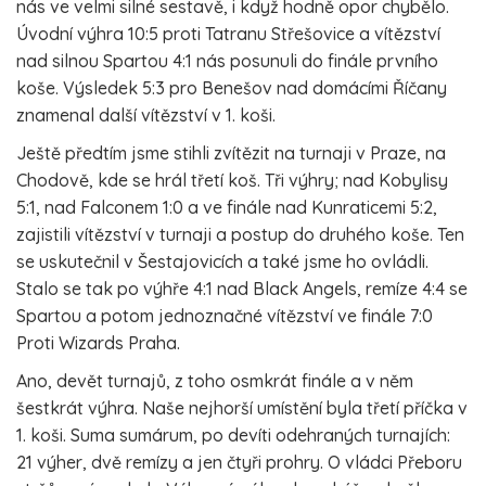
nás ve velmi silné sestavě, i když hodně opor chybělo.
Úvodní výhra 10:5 proti Tatranu Střešovice a vítězství
nad silnou Spartou 4:1 nás posunuli do finále prvního
koše. Výsledek 5:3 pro Benešov nad domácími Říčany
znamenal další vítězství v 1. koši.
Ještě předtím jsme stihli zvítězit na turnaji v Praze, na
Chodově, kde se hrál třetí koš. Tři výhry; nad Kobylisy
5:1, nad Falconem 1:0 a ve finále nad Kunraticemi 5:2,
zajistili vítězství v turnaji a postup do druhého koše. Ten
se uskutečnil v Šestajovicích a také jsme ho ovládli.
Stalo se tak po výhře 4:1 nad Black Angels, remíze 4:4 se
Spartou a potom jednoznačné vítězství ve finále 7:0
Proti Wizards Praha.
Ano, devět turnajů, z toho osmkrát finále a v něm
šestkrát výhra. Naše nejhorší umístění byla třetí příčka v
1. koši. Suma sumárum, po devíti odehraných turnajích:
21 výher, dvě remízy a jen čtyři prohry. O vládci Přeboru