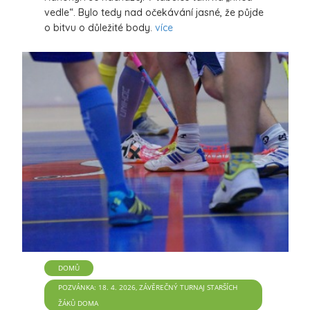
vedle“. Bylo tedy nad očekávání jasné, že půjde
o bitvu o důležité body.
více
DOMŮ
POZVÁNKA: 18. 4. 2026, ZÁVĚREČNÝ TURNAJ STARŠÍCH
ŽÁKŮ DOMA