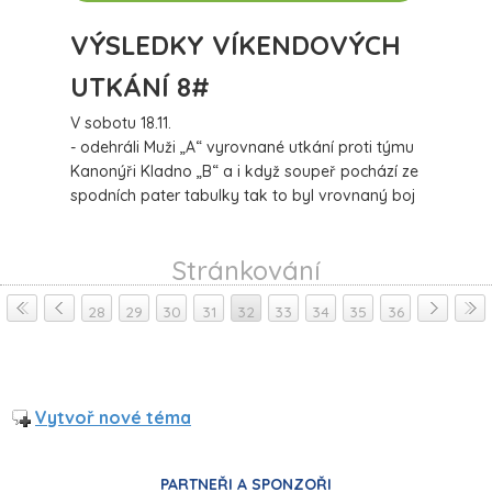
VÝSLEDKY VÍKENDOVÝCH
UTKÁNÍ 8#
V sobotu 18.11.
- odehráli Muži „A“ vyrovnané utkání proti týmu
Kanonýři Kladno „B“ a i když soupeř pochází ze
spodních pater tabulky tak to byl vrovnaný boj
se šťastným koncem pro naše borce v poměru
7:6
více
Stránkování
28
29
30
31
32
33
34
35
36
Vytvoř nové téma
PARTNEŘI A SPONZOŘI