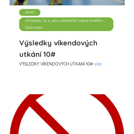
DOMŮ
POZVÁNKA: 18. 4. 2026, ZÁVĚREČNÝ TURNAJ STARŠÍCH
ŽÁKŮ DOMA
Výsledky víkendových
utkání 10#
VÝSLEDKY VÍKENDOVÝCH UTKÁNÍ 10#
více