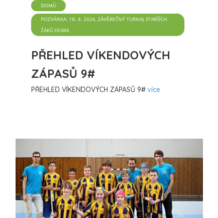
DOMŮ
POZVÁNKA: 18. 4. 2026, ZÁVĚREČNÝ TURNAJ STARŠÍCH
ŽÁKŮ DOMA
PŘEHLED VÍKENDOVÝCH
ZÁPASŮ 9#
PŘEHLED VÍKENDOVÝCH ZÁPASŮ 9#
více