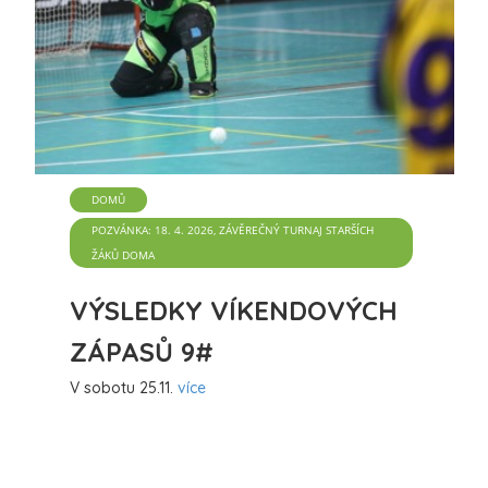
DOMŮ
POZVÁNKA: 18. 4. 2026, ZÁVĚREČNÝ TURNAJ STARŠÍCH
ŽÁKŮ DOMA
VÝSLEDKY VÍKENDOVÝCH
ZÁPASŮ 9#
V sobotu 25.11.
více