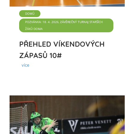
DOMŮ
POZVÁNKA: 18. 4. 2026, ZÁVĚREČNÝ TURNAJ STARŠÍCH
ŽÁKŮ DOMA
PŘEHLED VÍKENDOVÝCH
ZÁPASŮ 10#
více