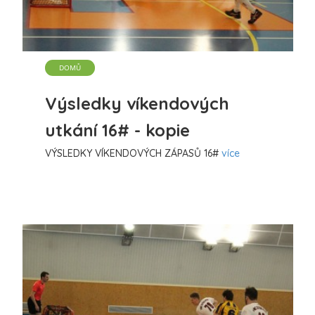
více
DOMŮ
Výsledky víkendových
utkání 16# - kopie
VÝSLEDKY VÍKENDOVÝCH ZÁPASŮ 16#
více