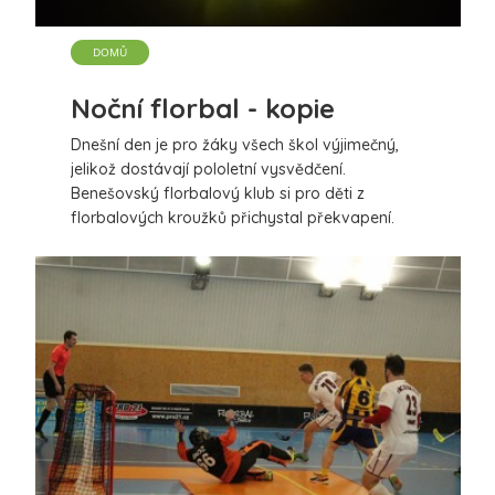
DOMŮ
Noční florbal - kopie
Dnešní den je pro žáky všech škol výjimečný,
jelikož dostávají pololetní vysvědčení.
Benešovský florbalový klub si pro děti z
florbalových kroužků přichystal překvapení.
Ranní florbalové kroužky jsou v tomto týdnu
zpestřeny „nočním florbalem“ což je pro děti
zážitek. Florbalové míčky, mantinely, branky a
hráči jsou osvětleni světelnými tyčinkami, které
napomáhají při orientaci na hřišti a rozpoznání
spoluhráčů a soupeřů. Celá hra se jinak
odehrává v zasnuté hale ve tmě ouze při svitu
světelných tyčinek. Další podrobnosti budou
doplněny po skončení celé akce.
Na video z akce klikněte na následující odkaz
https://www.facebook.com/florbalbenesov.cz/videos/19