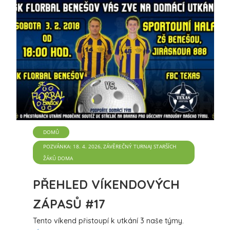
DOMŮ
POZVÁNKA: 18. 4. 2026, ZÁVĚREČNÝ TURNAJ STARŠÍCH
ŽÁKŮ DOMA
PŘEHLED VÍKENDOVÝCH
ZÁPASŮ #17
Tento víkend přistoupí k utkání 3 naše týmy.