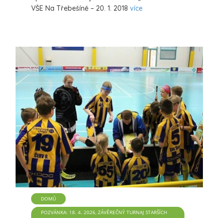
VŠE Na Třebešíně – 20. 1. 2018
více
DOMŮ
POZVÁNKA: 18. 4. 2026, ZÁVĚREČNÝ TURNAJ STARŠÍCH