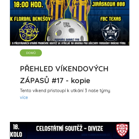
DOMŮ
PŘEHLED VÍKENDOVÝCH
ZÁPASŮ #17 - kopie
Tento víkend přistoupí k utkání 3 naše týmy.
více