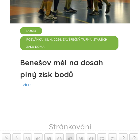
DOMŮ
POZVÁNKA: 18. 4. 2026, ZÁVĚREČNÝ TURNAJ STARŠÍCH
ŽÁKŮ DOMA
Benešov měl na dosah
plný zisk bodů
více
Stránkování
63
64
65
66
67
68
69
70
71