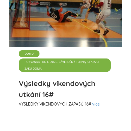
DOMŮ
POZVÁNKA: 18. 4. 2026, ZÁVĚREČNÝ TURNAJ STARŠÍCH
ŽÁKŮ DOMA
Výsledky víkendových
utkání 16#
VÝSLEDKY VÍKENDOVÝCH ZÁPASŮ 16#
více