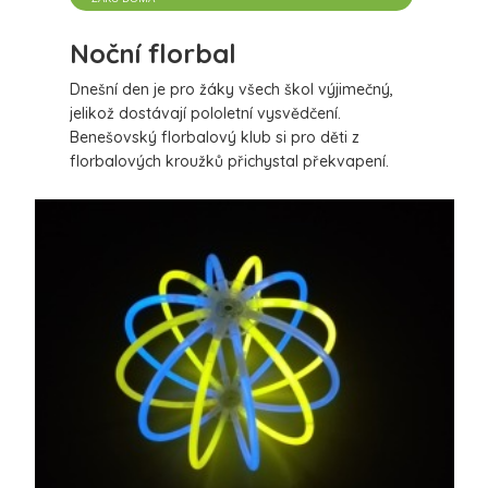
Noční florbal
Dnešní den je pro žáky všech škol výjimečný,
jelikož dostávají pololetní vysvědčení.
Benešovský florbalový klub si pro děti z
florbalových kroužků přichystal překvapení.
Ranní florbalové kroužky jsou v tomto týdnu
zpestřeny „nočním florbalem“ což je pro děti
zážitek. Florbalové míčky, mantinely, branky a
hráči jsou osvětleni světelnými tyčinkami, které
napomáhají při orientaci na hřišti a rozpoznání
spoluhráčů a soupeřů. Celá hra se jinak
odehrává v zasnuté hale ve tmě ouze při svitu
světelných tyčinek. Další podrobnosti budou
doplněny po skončení celé akce.
Na video z akce klikněte na následující odkaz
https://www.facebook.com/florbalbenesov.cz/videos/19
více