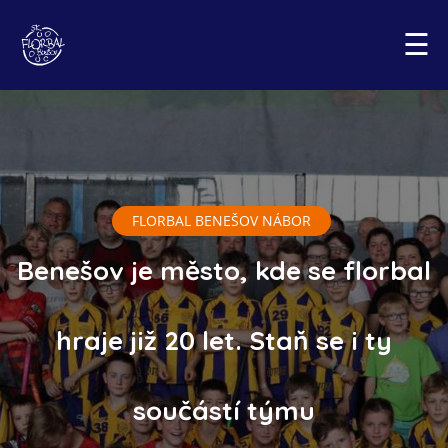
☰
FLORBAL BENEŠOV NÁBOR
Benešov je město, kde se florbal
hraje již 20 let. Staň se i ty
součástí týmu