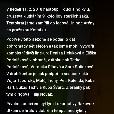
V neděli 11. 2. 2018 nastoupili kluci a holky „B“
družstva k utkáním 9. kolo ligy starších žáků.
Tentokrát jsme zamířili do ledové Unihoc Arény
na pražskou Kotlářku.
Poprvé v této sezóně se podařilo dát
dohromady pět slečen a tak jsme mohli vytvořit
kompletní dívčí line-up: Denisa Hebíková a Eliška
Podoláková v obraně, v útoku pak Terka
Podoláková, Veronika Říhová a Sára Srdínková.
V druhé pětce je pak podpořila šestice kluků
Vojta Táborský, Matěj Tichý, Petr Kalenda, Kuba
Hart, Lukáš Tichý a Kuba Švarc. Z branky pak
tým dirigoval Filip Novák.
Prvním soupeřem byl tým Lokomotivy Rakovník.
Utkání se hrálo v dobrém tempu, nechyběly