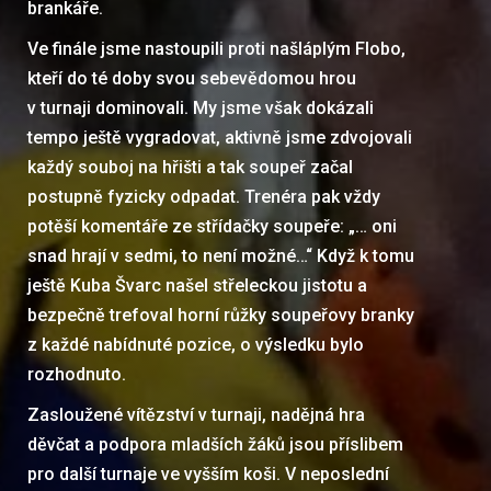
brankáře.
Ve finále jsme nastoupili proti našláplým Flobo,
kteří do té doby svou sebevědomou hrou
v turnaji dominovali. My jsme však dokázali
tempo ještě vygradovat, aktivně jsme zdvojovali
každý souboj na hřišti a tak soupeř začal
postupně fyzicky odpadat. Trenéra pak vždy
potěší komentáře ze střídačky soupeře: „… oni
snad hrají v sedmi, to není možné…“ Když k tomu
ještě Kuba Švarc našel střeleckou jistotu a
bezpečně trefoval horní růžky soupeřovy branky
z každé nabídnuté pozice, o výsledku bylo
rozhodnuto.
Zasloužené vítězství v turnaji, nadějná hra
děvčat a podpora mladších žáků jsou příslibem
pro další turnaje ve vyšším koši. V neposlední