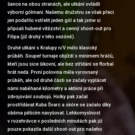
šance na obou stranách, ale utkání ovládli
výborní gólmani. Našemu družstvu se však přeci
jen podařilo vstřelit jeden gól a tak jsme si
připsali hubené vítězství a cenný shoot-out pro
Filipa (již druhý v této sezóně).
Druhé utkání s Kralupy n/V mělo klasický
průběh. Soupeř turnaje objíždí s minimem hráčů,
kteří jsou sice šikovní, ale bez střídání se florbal
hrát nedá. První polovina měla vyrovnaný
průběh, ale od druhé části se začaly vyplácet
námi naběhané kilometry a aktivní práce při
zdvojování soubojů. Holky pak začal
prostřídávat Kuba Švarc a skóre se začalo díky
oběma pěticím navyšovat. Lehkomyslnost
v rozehrávce v posledních minutách pak již
pouze pokazila další shoot-out pro našeho