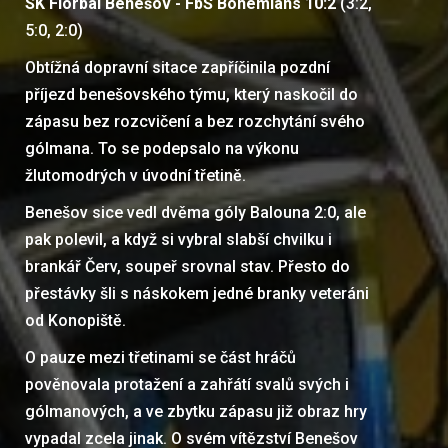
SK Florbal Benešov - FbŠ Bohemians 10:2
(3:2,
5:0, 2:0)
Obtížná dopravní sitace zapříčinila pozdní
příjezd benešovského týmu, který naskočil do
zápasu bez rozcvičení a bez rozchytání svého
gólmana. To se podepsalo na výkonu
žlutomodrých v úvodní třetině.
Benešov sice vedl dvěma góly Balouna 2:0, ale
pak polevil, a když si vybral slabší chvilku i
brankář Červ, soupeř srovnal stav. Přesto do
přestávky šli s náskokem jedné branky veteráni
od Konopiště.
O pauze mezi třetinami se část hráčů
pověnovala protažení a zahřátí svalů svých i
gólmanových, a ve zbytku zápasu již obraz hry
vypadal zcela jinak. O svém vítězství Benešov