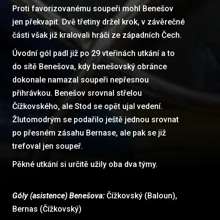
Proti favorizovanému soupeři mohl Benešov
jen překvapit. Dvě třetiny držel krok, v závěrečné
části však již kralovali hráči ze západních Čech.
Úvodní gól padl již po 29 vteřinách utkání a to
do sítě Benešova, kdy benešovský obránce
dokonale namazal soupeři nepřesnou
přihrávkou. Benešov srovnal střelou
Čížkovského, ale Stod se opět ujal vedení.
Žlutomodrým se podařilo ještě jednou srovnat
po přesném zásahu Bernase, ale pak se již
trefoval jen soupeř.
Pěkné utkání si určitě užily oba dva týmy.
Góly (asistence) Benešova:
Čížkovský (Baloun),
Bernas (Čížkovský)