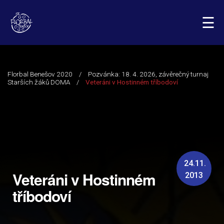
☰
24.11.
Veteráni v Hostinném
2013
tříbodoví