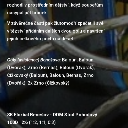
rozhodl v prostředním dějství, když soupeřům
nasypal pět branek.
V závěrečné části pak žlutomodří zpečetili své
vítězství přidáním dalších dvou gólu a navršení
jejich celkového počtu na deset.
Góly (asistence) Benešova:
Baloun, Baloun
(Dvořák), Zrno (Bernas), Baloun (Dvořák),
Čížkovský (Baloun), Baloun, Bernas, Zrno
(Dvořák), 2x Zrno (Čížkovský)
SK Florbal Benešov - DDM Stod Pohodový
100D 2:6
(1:2, 1:1, 0:3)