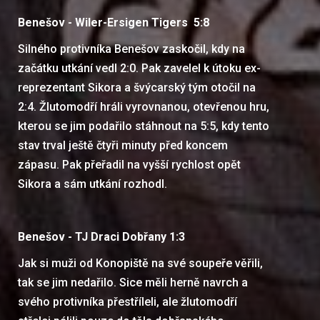
Benešov - Wiler-Ersigen Tigers 5:8
Silného protivníka Benešov zaskočil, kdy na
začátku utkání vedl 2:0. Pak zavelel k útoku ex-
reprezentant Sikora a švýcarský tým otočil na
2:4. Žlutomodří hráli vyrovnanou, otevřenou hru,
kterou se jim podařilo stáhnout na 5:5, kdy tento
stav trval ještě čtyři minuty před koncem
zápasu. Pak přeřadil na vyšší rychlost opět
Sikora a sám utkání rozhodl.
Benešov - TJ Draci Dobřany 1:3
Jak si muži od Konopiště na své soupeře věřili,
tak se jim nedařilo. Sice měli herně navrch a
svého protivníka přestříleli, ale žlutomodří