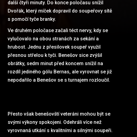
další čtyři minuty. Do konce poločasu snížil
Dvořák, který míček dopravil do soupeřovy sítě
s pomočí tyče branky.
Ve druhém poločase začali téct nervy, kdy se
vylučovalo na obou stranách za sekání a
hrubost. Jednu z přesilovek soupeř využil
přesnou střelou k tyči. Benešov sice zvýšil
obrátky, sedm minut před koncem snížil na
rozdíl jediného gólu Bernas, ale vyrovnat se již
nepodařilo a Benešov se s turnajem rozloučil.
Přesto však benešovští veteráni mohou být se
svými výkony spokojeni. Odehráli více než
vyrovnaná utkání s kvalitními a silnými soupeři.