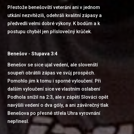
Přestože benešovští veteráni ani v jednom
utkání nezvítězili, odehráli kvalitní zápasy a
předvedli velmi dobré výkony. K bodům a k
postupu chyběl jen příslovečný krůček.
Benešov - Stupava 3:4
Benešov se sice ujal vedení, ale slovenští
soupeři obrátili zápas ve svůj prospěch.
Pomohlo jim k tomu i sporné vyloučení. Při
dalším vyloučení sice ve vlastním oslabení
Podhola snížil na 2:3, ale v zápětí Slováci opět
navýšili vedení o dva góly, a ani závěrečný tlak
Benešova po přesné střela Uhra vyrovnání
nepřinesl.