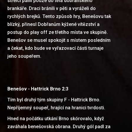
střelci pálili pouze do těla dobřanského
brankáře. Draci bránili v pěti a vyráželi do
rychlých brejků. Tento způsob hry, Benešovu tak
blízký, přinesl Dobřanům kýžené vítězství a
postup do play off ze třetího místa ve skupině.
Benešov se musel spokojit s místem posledním
a čekat, kdo bude ve vyřazovací části turnaje
jeho soupeřem.
Benešov - Hattrick Brno 2:3
Tím byl druhý tým skupiny F - Hattrick Brno.
Nepříjemný soupeř, hrající na hranici tvrdosti.
Hned na počátku utkání Brno skórovalo, když
zaváhala benešovská obrana. Druhý gól padl za