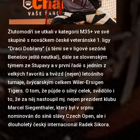
Žlutomodří se utkali v kategorii M35+ ve své
skupině s nováčkem české veteránské 1. ligy
"Draci Dobřany" (s těmi se v ligové sezóně
Benešov ještě neutkal), dále se slovenským
týmem ze Stupavy a v první řadě s jedním z
velkých favoritů a hvězd (nejen) letošního
turnaje, švýcarským celkem Wiler-Ersigen
Tigers. O tom, že půjde o silný celek, svědčilo i
to, že za něj nastoupil mj. nejen prezident klubu
Marcel Siegenthaler, který byl v srpnu
nominován do síně slávy Czech Open, ale i
dlouholetý český internacionál Radek Sikora.