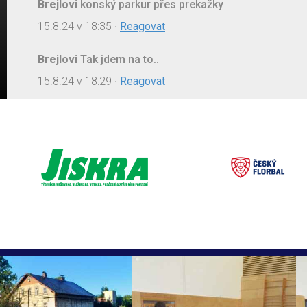
Brejlovi
konský parkur přes prekažky
15.8.24 v 18:35
·
Reagovat
Brejlovi
Tak jdem na to..
15.8.24 v 18:29
·
Reagovat