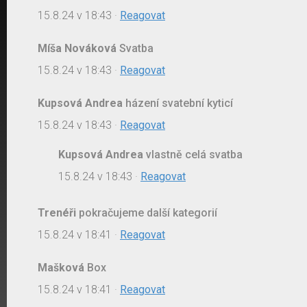
15.8.24 v 18:43
·
Reagovat
Míša Nováková
Svatba
15.8.24 v 18:43
·
Reagovat
Kupsová Andrea
házení svatební kyticí
15.8.24 v 18:43
·
Reagovat
Kupsová Andrea
vlastně celá svatba
15.8.24 v 18:43
·
Reagovat
Trenéři
pokračujeme další kategorií
15.8.24 v 18:41
·
Reagovat
Mašková
Box
15.8.24 v 18:41
·
Reagovat