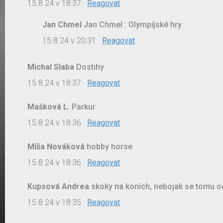
15.8.24 v 18:37
·
Reagovat
Jan Chmel
Jan Chmel : Olympíjské hry
15.8.24 v 20:31
·
Reagovat
Michal Slaba
Dostihy
15.8.24 v 18:37
·
Reagovat
Mašková L.
Parkur
15.8.24 v 18:36
·
Reagovat
Míša Nováková
hobby horse
15.8.24 v 18:36
·
Reagovat
Kupsová Andrea
skoky na koních, nebojak se tomu od
15.8.24 v 18:35
·
Reagovat