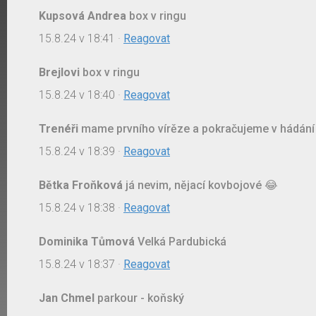
Kupsová Andrea
box v ringu
15.8.24 v 18:41
·
Reagovat
Brejlovi
box v ringu
15.8.24 v 18:40
·
Reagovat
Trenéři
mame prvního vírěze a pokračujeme v hádání
15.8.24 v 18:39
·
Reagovat
Bětka Froňková
já nevim, nějací kovbojové 😂
15.8.24 v 18:38
·
Reagovat
Dominika Tůmová
Velká Pardubická
15.8.24 v 18:37
·
Reagovat
Jan Chmel
parkour - koňský