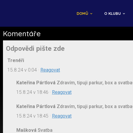
DOMŮ
O KLUBU
Komentáře
Odpovědi pište zde
Trenéři
15.8.24 v 0:04
·
Reagovat
Kateřina Pártlová
Zdravím, tipuji parkur, box a svatb
15.8.24 v 18:46
·
Reagovat
Kateřina Pártlová
Zdravím, tipuji parkur, box a svatb
15.8.24 v 18:45
·
Reagovat
Mašková
Svatba