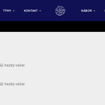
TÝMY
KONTAKT
NÁBOR
a😀 hezký večer.
a😀 hezký večer.