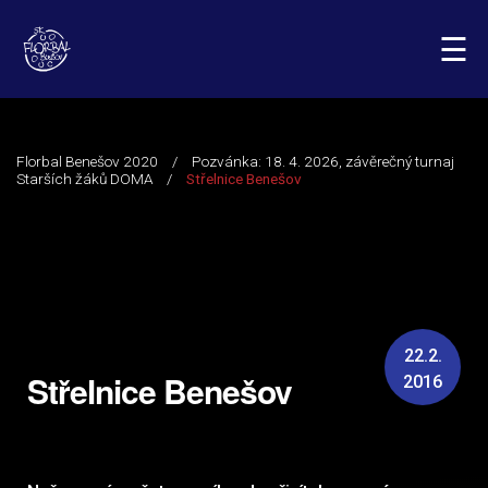
☰
22.2.
Střelnice Benešov
2016