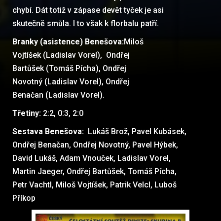
chybí. Dát totiž v zápase devět tyček je asi
skutečně smůla. I to však k florbalu patří.
Branky (asistence) Benešova:
Miloš
Vojtíšek (Ladislav Vorel), Ondřej
Bartůšek (Tomáš Pícha), Ondřej
Novotný (Ladislav Vorel), Ondřej
Benačan (Ladislav Vorel).
Třetiny:
2:2, 0:3, 2:0
Sestava Benešova:
Lukáš Brož, Pavel Kubásek,
Ondřej Benačan, Ondřej Novotný, Pavel Hýbek,
David Lukáš, Adam Vnouček, Ladislav Vorel,
Martin Jaeger, Ondřej Bartůšek, Tomáš Pícha,
Petr Vachtl, Miloš Vojtíšek, Patrik Velcl, Luboš
Příkop