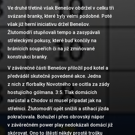
Ve druhé třetině však Benešov obdržel v celku tři
svázané branky, které byly velmi podobné. Poté
však již herní iniciativu držel Benešov.
Žlutomodří stupňovali tempo a zasypávali
střeleckými pokusy, které buď končily na
bránících soupeřích či na již zmiňované
konstrukci branky.
V závěrečné části Benešov přiložil pod kotel a
předváděl skutečně povedené akce. Jedna
z nich z florbalky Novotného se ocitla za zády
hostujícího gólmana. 3:5. Tlak domácích
narůstal a Chodov si musel připadat jak na
střelnici. Žlutomodří opět snížili a stíhací jízda
pokračovala. Bohužel i přes obrovský nápor
v závěrečném power play nedokázali domácí již
skórovat. Ono to štěstí někdy prostě trošku