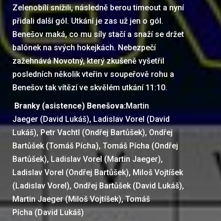
Zelenobílí snížili, následně berou timeout a nyní
přidali další gól. Utkání je zas už jen o gól.
Benešov maká, co mu síly stačí a snaží se držet
balónek na svých hokejkách. Nebezpečí
zažehnává Novotný, který zkušeně vyšetřil
posledních několik vteřin v soupeřově rohu a
Benešov tak vítězí ve skvělém utkání 11:10.
Branky (asistence) Benešova:
Martin
Jaeger (David Lukáš), Ladislav Vorel (David
Lukáš), Petr Vachtl (Ondřej Bartůšek), Ondřej
Bartůšek (Tomáš Pícha), Tomáš Pícha (Ondřej
Bartůšek), Ladislav Vorel (Martin Jaeger),
Ladislav Vorel (Ondřej Bartůšek), Miloš Vojtíšek
(Ladislav Vorel), Ondřej Bartůšek (David Lukáš),
Martin Jaeger (Miloš Vojtíšek), Tomáš
Pícha (David Lukáš)