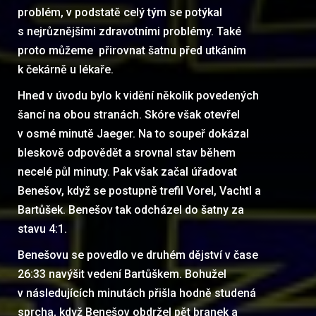
problém, v podstatě celý tým se potýkal
s nejrůznějšími zdravotními problémy. Také
proto můžeme přirovnat šatnu před utkáním
k čekárně u lékaře.
Hned v úvodu bylo k vidění několik povedených
šancí na obou stranách. Skóre však otevřel
v osmé minutě Jaeger. Na to soupeř dokázal
bleskově odpovědět a srovnal stav během
necelé půl minuty. Pak však začal úřadovat
Benešov, když se postupně trefil Vorel, Vachtl a
Bartůšek. Benešov tak odcházel do šatny za
stavu 4:1.
Benešovu se povedlo ve druhém dějství v čase
26:33 navýšit vedení Bartůškem. Bohužel
v následujících minutách přišla hodně studená
sprcha, když Benešov obdržel pět branek a