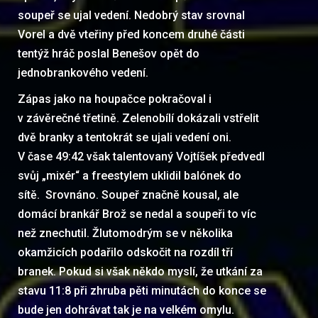
soupeř se ujal vedení. Nedobrý stav srovnal
Vorel a dvě vteřiny před koncem druhé části
tentýž hráč poslal Benešov opět do
jednobrankového vedení.
Zápas jako na houpačce pokračoval i
v závěrečné třetině. Zelenobílí dokázali vstřelit
dvě branky a tentokrát se ujali vedení oni.
V čase 49:42 však talentovaný Vojtíšek předvedl
svůj „mixér“ a freestylem uklidil balónek do
sítě. Srovnáno. Soupeř značně kousal, ale
domácí brankář Brož se nedal a soupeři to víc
než znechutil. Žlutomodrým se v několika
okamžicích podařilo odskočit na rozdíl tří
branek. Pokud si však někdo myslí, že utkání za
stavu 11:8 při zhruba pěti minutách do konce se
bude jen dohrávat tak je na velkém omylu.