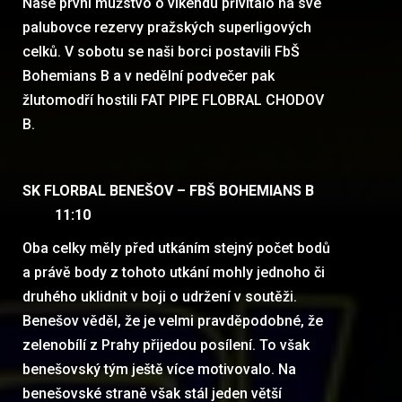
Naše první mužstvo o víkendu přivítalo na své
palubovce rezervy pražských superligových
celků. V sobotu se naši borci postavili FbŠ
Bohemians B a v nedělní podvečer pak
žlutomodří hostili FAT PIPE FLOBRAL CHODOV
B.
SK FLORBAL BENEŠOV – FBŠ BOHEMIANS B
11:10
Oba celky měly před utkáním stejný počet bodů
a právě body z tohoto utkání mohly jednoho či
druhého uklidnit v boji o udržení v soutěži.
Benešov věděl, že je velmi pravděpodobné, že
zelenobílí z Prahy přijedou posílení. To však
benešovský tým ještě více motivovalo. Na
benešovské straně však stál jeden větší