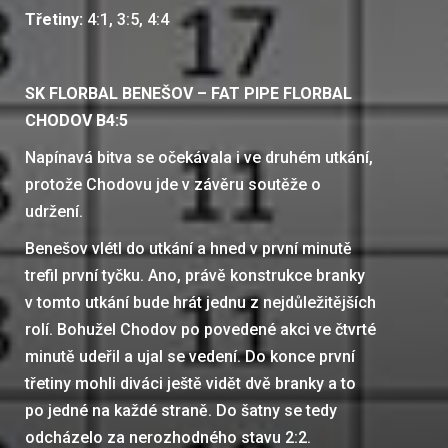
Třetiny:
4:1, 3:5, 4:4
SK FLORBAL BENEŠOV – FAT PIPE FLORBAL
CHODOV B4:5
Napínavá bitva se očekávala i ve druhém utkání,
protože Chodovu jde v závěru soutěže o
udržení.
Benešov vlétl do utkání a hned v první minutě
trefil první tyčku. Ano, právě konstrukce branky
v tomto utkání bude hrát jednu z nejdůležitějších
rolí. Bohužel Chodov po povedené akci ve čtvrté
minutě udeřil a ujal se vedení. Do konce první
třetiny mohli diváci ještě vidět dvě branky a to
po jedné na každé straně. Do šatny se tedy
odcházelo za nerozhodného stavu 2:2.