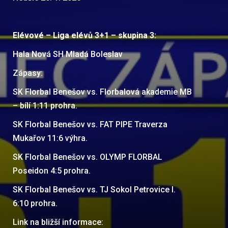
Elévové – Liga elévů 3+1 – skupina 3:
Hala Nová SH Mladá Boleslav
Zápasy:
SK Florbal Benešov vs. Florbalová akademie MB
– bílí 1:11 prohra.
SK Florbal Benešov vs. FAT PIPE Traverza
Mukařov 11:6 výhra.
SK Florbal Benešov vs. OLYMP FLORBAL
Poseidon 4:5 prohra.
SK Florbal Benešov vs. TJ Sokol Petrovice I.
6:10 prohra.
Link na bližší informace: