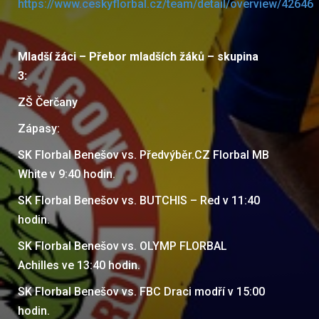
https://www.ceskyflorbal.cz/team/detail/overview/42646
Mladší žáci – Přebor mladších žáků – skupina
3:
ZŠ Čerčany
Zápasy:
SK Florbal Benešov vs. Předvýběr.CZ Florbal MB
White v 9:40 hodin.
SK Florbal Benešov vs. BUTCHIS – Red v 11:40
hodin.
SK Florbal Benešov vs. OLYMP FLORBAL
Achilles ve 13:40 hodin.
SK Florbal Benešov vs. FBC Draci modří v 15:00
hodin.