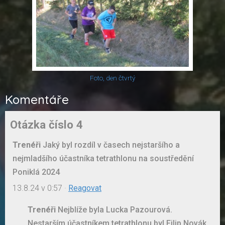
Foto, den čtvrtý
Komentáře
Otázka číslo 4
Trenéři
Jaký byl rozdíl v časech nejstaršího a
nejmladšího účastníka tetrathlonu na soustředění
Poniklá 2024
13.8.24 v 0:57
·
Reagovat
Trenéři
Nejblíže byla Lucka Pazourová.
Nestarším účastníkem tetrathlonu byl Filip Novák