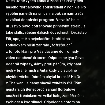
Dnes už se výběh konal a začal tak čtvrtý den
našeho florbalového soustředění v Poniklé. Po
výběhu jsme šli na snídani a pak se nám začal
rozbíhat dopolední program. Ve velké hale
družstvo Savo potrénovalo přihrávky, střelbu a
také skills, včetně dalších dovedností. Družstvo
Fifi, spojené s nejmladšími hráči si na
fotbalovém hřišti zahrálo „fofršťouch“. I
z tohoto klání pro Vás dáváme dohromady
video natočené dronem. Odpoledne tým Savo
odehrál zápasy, dámy proti pánům, kdy páni
měli v bráně mistra Antarktidy v disciplíně
chytání všeho. Dámám chytal brankář Ha Dr
z Thaiwanu a dámy slavně zvítězily 6:3. Tým
nejstarších Beneborců zahájil florbalové
snažení tréninkem ve velké hale, zaměřené na
rychlost a koordinaci. Odpoledne potom na