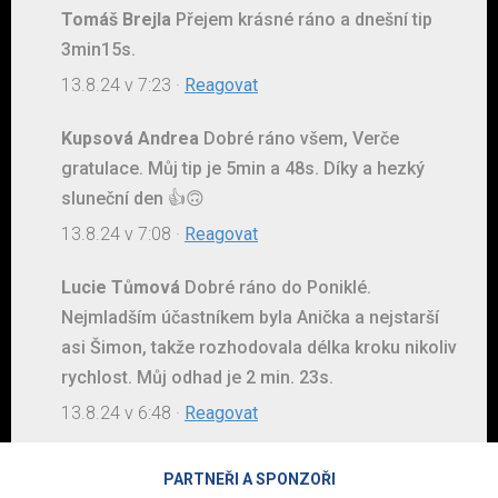
Tomáš Brejla
Přejem krásné ráno a dnešní tip
3min15s.
13.8.24 v 7:23
·
Reagovat
Kupsová Andrea
Dobré ráno všem, Verče
gratulace. Můj tip je 5min a 48s. Díky a hezký
sluneční den 👍🙃
13.8.24 v 7:08
·
Reagovat
Lucie Tůmová
Dobré ráno do Poniklé.
Nejmladším účastníkem byla Anička a nejstarší
asi Šimon, takže rozhodovala délka kroku nikoliv
rychlost. Můj odhad je 2 min. 23s.
13.8.24 v 6:48
·
Reagovat
PARTNEŘI A SPONZOŘI