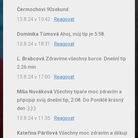
Čermochovi
90sekund
13.8.24 v 19:42
·
Reagovat
Dominika Tůmová
Ahoj, můj tip je 5:58.
13.8.24 v 18:31
·
Reagovat
L. Brabcová
Zdravíme všechny borce. Dnešní tip
2.26 min
13.8.24 v 17:00
·
Reagovat
Míša Nováková
Všechny tipaře moc zdravím a
připojuji svůj dnešní tip, 2:08. Do Poniklé krásný
den :):):)
13.8.24 v 11:35
·
Reagovat
Kateřina Pártlová
Všechny moc zdravím a děkuji