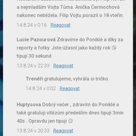
a nejmladším Vojta Tůma. Anička Čermochová
nakonec neběžela. Filip Vojtu porazil o 18 vteřin.
14.8.24 v 0:16
·
Reagovat
Lucie Pazourová
Zdravíme do Poniklé a díky za
reporty a fotky. Jste úžasní jako každý rok 😘
tipuji 30 sekund
13.8.24 v 22:33
·
Reagovat
Trenéři
gratulujeme, vyhrála si tričko.
14.8.24 v 0:02
·
Reagovat
Huptysova
Dobrý večer , zdravím do Poniklé a
také gratuluji vítězům předešlím dnes tipuji 3min
40s . Opravdu jen tipuji 😉
13.8.24 v 20:33
·
Reagovat