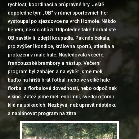
rychlost, koordinaci a průpravné hry. Ještě
dopoledne tým „OB“ v rámci sportovních her
vystoupal po sjezdovce na vrch Homole. Někdo
během, někdo chůzí. Odpoledne také florbalisté
OB navštívili zdejší koupadla. Pak nás čekala,
pro zvýšení kondice, královna sportů, atletika a
protažení v malé hale. Následovala večeře,
francouzské brambory a nástup. Večerní
program byl zahájen a na výběr jsme měli,
buďto na hřišti hrát fotbal, nebo ve velké hale
florbal a florbalové dovednosti, nebo odpočinek
v kině. Zátěž jsme měli enormní, svědčí o tom i
klid na ubikacích. Nezbývá, než upravit nástěnku
a naplánovat program na zítra.