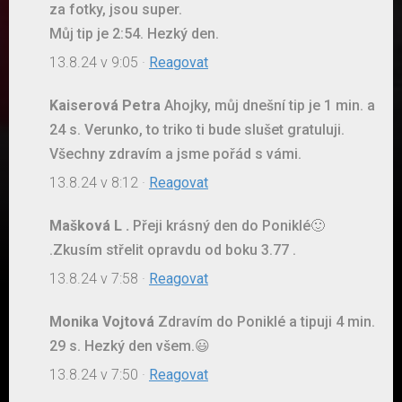
za fotky, jsou super.
Můj tip je 2:54. Hezký den.
13.8.24 v 9:05
·
Reagovat
Kaiserová Petra
Ahojky, můj dnešní tip je 1 min. a
24 s. Verunko, to triko ti bude slušet gratuluji.
Všechny zdravím a jsme pořád s vámi.
13.8.24 v 8:12
·
Reagovat
Mašková L .
Přeji krásný den do Poniklé🙂
.Zkusím střelit opravdu od boku 3.77 .
13.8.24 v 7:58
·
Reagovat
Monika Vojtová
Zdravím do Poniklé a tipuji 4 min.
29 s. Hezký den všem.😃
13.8.24 v 7:50
·
Reagovat