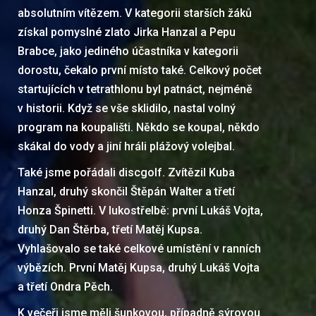
absolutním vítězem. V kategorii starších žáků
získal pomyslné zlato Jirka Hanzal a Pepu
Brabce, jako jediného účastníka v kategorii
dorostu, čekalo první místo také. Celkový počet
startujících v tetrathlonu byl patnáct, nejméně
v historii. Když se vše sklidilo, nastal volný
program na koupališti. Někdo se koupal, někdo
skákal do vody a jiní hráli plážový volejbal.
Také jsme pořádali discgolf. Zvítězil Kuba
Hanzal, druhý skončil Štěpán Walter a třetí
Honza Špinetti. V lukostřelbě: první Lukáš Vojta,
druhý Dan Štěrba, třetí Matěj Kupsa.
Vyhlašovalo se také celkové umístění v ranních
výbězích. První Matěj Kupsa, druhý Lukáš Vojta
a třetí Ondra Pěch.
K večeři jsme měli šunkovou, případně sýrovou