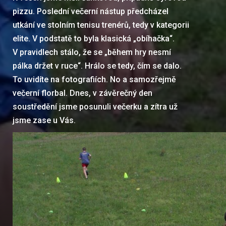
pizzu. Poslední večerní nástup předcházel
utkání ve stolním tenisu trenérů, tedy v kategorii
elite. V podstatě to byla klasická „obíhačka“.
V pravidlech stálo, že se „během hry nesmí
pálka držet v ruce“. Hrálo se tedy, čím se dalo.
To uvidíte na fotografiích. No a samozřejmě
večerní florbal. Dnes, v závěrečný den
soustředění jsme posunuli večerku a zítra už
jsme zase u Vás.