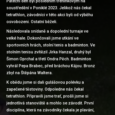
Páteční den byl posledním tréninkovým na
soustředění v Poniklé 2023. Jelikož nás čekal
tetrathlon, závodníci v této akci byli od výběhu
osvobozeni. Ostatní běželi.
Následovala snídaně a dopolední turnaje ve
velké hale. Dokončovali jsme utkání ve
sportovních hrách, stolní tenis a badminton. Ve
stolním tenisu zvítězil Jirka Hanzal, druhý byl
Šimon Oprchal a třetí Ondra Pěch. Badminton
vyhrál Pepa Brabec, před bráchou Kájou. Bronz
zbyl na Štěpána Waltera.
K obědu jsme si dali gulášovou polévku a
zapečené těstoviny. Odpoledne nás čekal
tetrathlon. Připravili jsme trať, prošli jsme si
jednotlivá stanoviště a mohlo se závodit. První
disciplína, která na závodníky čekala je plavání,