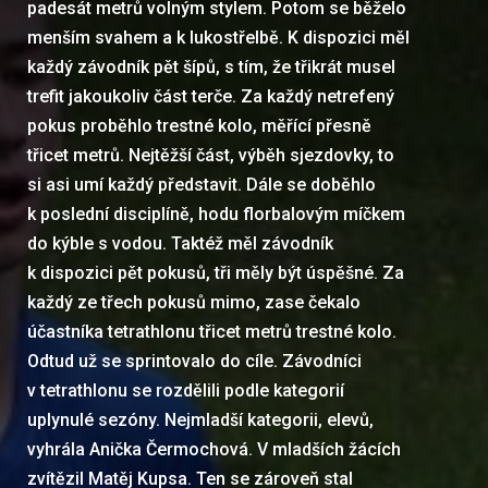
padesát metrů volným stylem. Potom se běželo
menším svahem a k lukostřelbě. K dispozici měl
každý závodník pět šípů, s tím, že třikrát musel
trefit jakoukoliv část terče. Za každý netrefený
pokus proběhlo trestné kolo, měřící přesně
třicet metrů. Nejtěžší část, výběh sjezdovky, to
si asi umí každý představit. Dále se doběhlo
k poslední disciplíně, hodu florbalovým míčkem
do kýble s vodou. Taktéž měl závodník
k dispozici pět pokusů, tři měly být úspěšné. Za
každý ze třech pokusů mimo, zase čekalo
účastníka tetrathlonu třicet metrů trestné kolo.
Odtud už se sprintovalo do cíle. Závodníci
v tetrathlonu se rozdělili podle kategorií
uplynulé sezóny. Nejmladší kategorii, elevů,
vyhrála Anička Čermochová. V mladších žácích
zvítězil Matěj Kupsa. Ten se zároveň stal