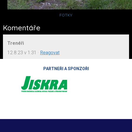
FOTKY
Komentáře
Trenéři
12.8.23 v 1:31
·
Reagovat
PARTNEŘI A SPONZOŘI