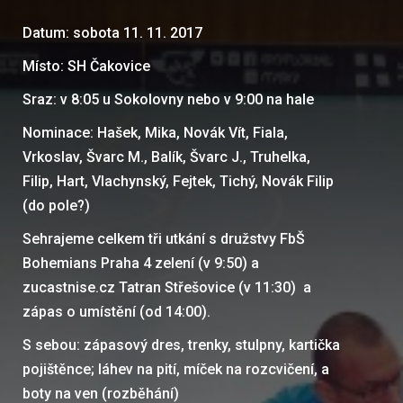
Datum: sobota 11. 11. 2017
Místo: SH Čakovice
Sraz: v 8:05 u Sokolovny nebo v 9:00 na hale
Nominace: Hašek, Mika, Novák Vít, Fiala,
Vrkoslav, Švarc M., Balík, Švarc J., Truhelka,
Filip, Hart, Vlachynský, Fejtek, Tichý, Novák Filip
(do pole?)
Sehrajeme celkem tři utkání s družstvy FbŠ
Bohemians Praha 4 zelení (v 9:50) a
zucastnise.cz Tatran Střešovice (v 11:30) a
zápas o umístění (od 14:00).
S sebou: zápasový dres, trenky, stulpny, kartička
pojištěnce; láhev na pití, míček na rozcvičení, a
boty na ven (rozběhání)