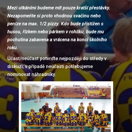
Mezi utkáními budeme mít pouze kratší přestávky.
Nezapomeňte si proto vhodnou svačinu nebo
peníze na max. 1/2 pizzy. Kdo bude přistižen s
husou, řízkem nebo párkem v rohlíku, bude mu
pochutina zabavena a vrácena na konci školního
roku.
Účast/neúčast potvrďte nejpozději do středy v
diskuzi; v případě neúčasti potřebujeme
nominovat náhradníky.